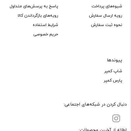
شیوه‌های پرداخت
پاسخ به پرسش‌های متداول
خودتان مثل شماره تماس، ایمیل و آی‌دی شبکه‌های اجتماعی
رویه ارسال سفارش
رویه‌های بازگرداندن کالا
پرهیز کنید.
نحوه ثبت سفارش
شرایط استفاده
در نظر داشته باشید هدف نهایی از ارائه‌ی نظر درباره‌ی کالا
حریم خصوصی
ارائه‌ی اطلاعات مشخص و دقیق برای راهنمایی سایر کاربران در
فرآیند خرید یک محصول توسط ایشان است.
با توجه به ساختار بخش نظرات، از پرسیدن سوال یا درخواست
پیوندها
راهنمایی در این بخش خودداری کرده و سوالات خود را در بخش
شاپ کمپر
«پرسش و پاسخ» مطرح کنید.
پارس کمپر
کیفیت ساخت:
کارایی:
دنبال کردن در شبکه‌های اجتماعی:
امکانات و قابلیت ها:
ارزش خرید در برابر قیمت:
اطلاع از آخرین محصولات: