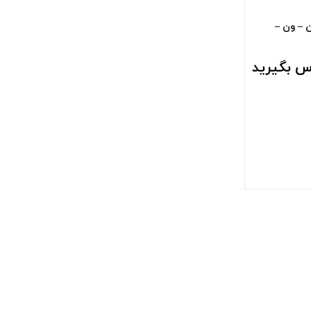
ن – ون –
س بگیرید