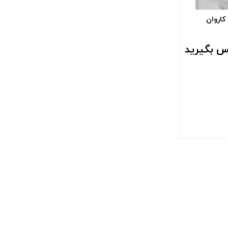
کاروان
س بگیرید