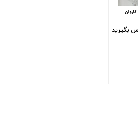
کاروان
س بگیرید