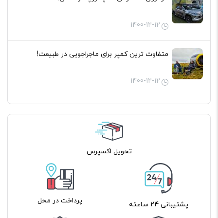
1400-12-12
متفاوت ترین کمپر برای ماجراجویی در طبیعت!
1400-12-12
تحویل اکسپرس
پرداخت در محل
پشتیبانی 24 ساعته