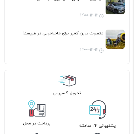
1400-12-12
متفاوت ترین کمپر برای ماجراجویی در طبیعت!
1400-12-12
تحویل اکسپرس
پرداخت در محل
پشتیبانی 24 ساعته