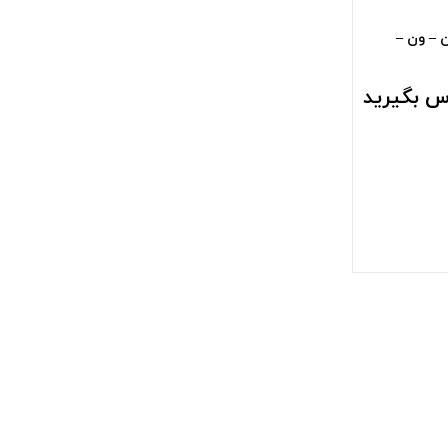
ن – ون –
س بگیرید