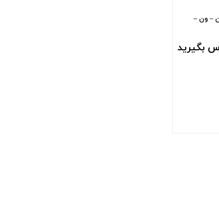
ن – ون –
س بگیرید